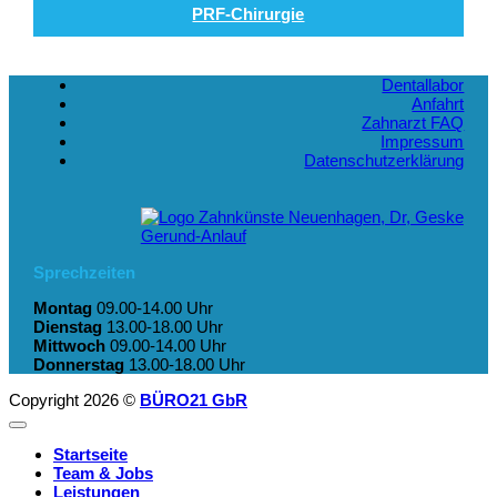
PRF-Chirurgie
Dentallabor
Anfahrt
Zahnarzt FAQ
Impressum
Datenschutzerklärung
Sprechzeiten
Montag
09.00-14.00 Uhr
Dienstag
13.00-18.00 Uhr
Mittwoch
09.00-14.00 Uhr
Donnerstag
13.00-18.00 Uhr
Copyright 2026 ©
BÜRO21 GbR
Startseite
Team & Jobs
Leistungen