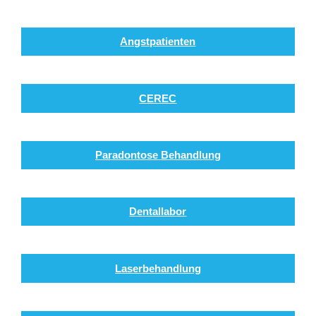
Angstpatienten
CEREC
Paradontose Behandlung
Dentallabor
Laserbehandlung