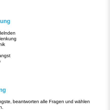
rung
delnden
blenkung
nik
angst
e
ung
Ängste, beantworten alle Fragen und wählen
n.