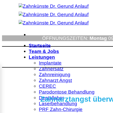
Zum
Inhalt
springen
ÖFFNUNGSZEITEN:
Montag
09
Startseite
Team & Jobs
Leistungen
Implantate
Zahnersatz
Zahnreinigung
Zahnarzt Angst
CEREC
Parodontose Behandlung
Dentallabor
Zahnarztangst überw
Laserbehandlung
PRF Zahn-Chirurgie