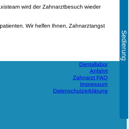
xisteam wird der Zahnarztbesuch wieder
.
patienten. Wir helfen Ihnen, Zahnarztangst
Sedierung
Dentallabor
Anfahrt
Zahnarzt FAQ
Impressum
Datenschutzerklärung