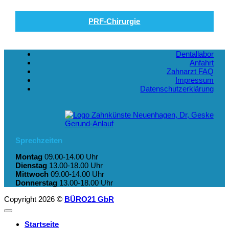
PRF-Chirurgie
Dentallabor
Anfahrt
Zahnarzt FAQ
Impressum
Datenschutzerklärung
Sprechzeiten
Montag
09.00-14.00 Uhr
Dienstag
13.00-18.00 Uhr
Mittwoch
09.00-14.00 Uhr
Donnerstag
13.00-18.00 Uhr
Copyright 2026 ©
BÜRO21 GbR
Startseite