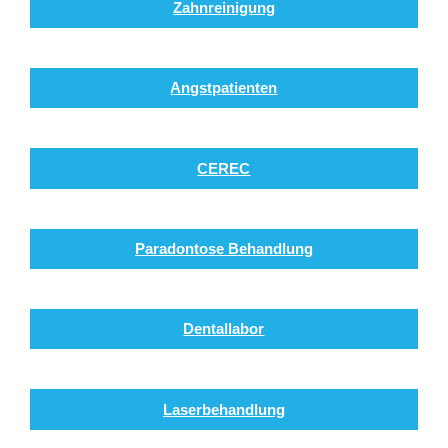
Zahnreinigung
Angstpatienten
CEREC
Paradontose Behandlung
Dentallabor
Laserbehandlung